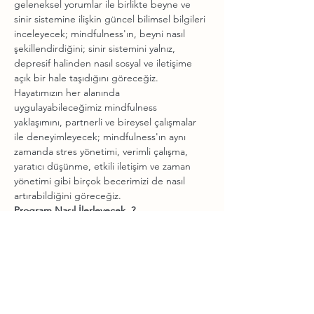
geleneksel yorumlar ile birlikte beyne ve 
sinir sistemine ilişkin güncel bilimsel bilgileri 
inceleyecek; mindfulness'ın, beyni nasıl 
şekillendirdiğini; sinir sistemini yalnız, 
depresif halinden nasıl sosyal ve iletişime 
Hayatımızın her alanında 
uygulayabileceğimiz mindfulness 
yaklaşımını, partnerli ve bireysel çalışmalar 
ile deneyimleyecek; mindfulness'ın aynı 
zamanda stres yönetimi, verimli çalışma, 
yaratıcı düşünme, etkili iletişim ve zaman 
yönetimi gibi birçok becerimizi de nasıl 
Teori, Pratik, Yoga Uygulamaları, Nefes 
Çalışmaları ve Meditasyon Pratiklerinin 
beraber harmanlandığı bu modül, Yoga 
uzmanı olarak sizi pratiğinizin katmanları ile 
Mindulness kavramının yogadan farklı 
olmadığını ve bir tavır olarak derslerinizde 