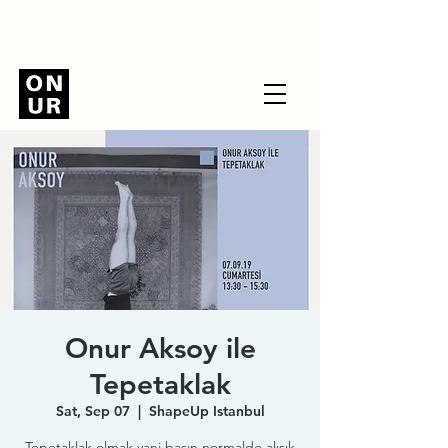
Onur Aksoy ile
Tepetaklak
Sat, Sep 07
  |  
ShapeUp Istanbul
Tepetaklak olmak yani başın normalde alışık