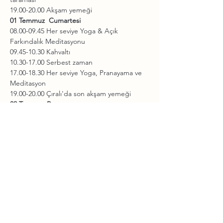
19.00-20.00 Akşam yemeği
01 Temmuz  Cumartesi
08.00-09.45 Her seviye Yoga & Açık 
Farkındalık Meditasyonu

09.45-10.30 Kahvaltı

10.30-17.00 Serbest zaman

17.00-18.30 Her seviye Yoga, Pranayama ve 
Meditasyon

19.00-20.00 Çıralı'da son akşam yemeği
02 Temmuz Pazar
08.00-09.45 Her seviye Yoga & Şefkat 
Meditasyonu

09.45-10.30 Kahvaltı

12.00 Check-out ve otelden ayrılış
Dahil Ücretler: 
Konaklama, kahvaltı ve 
akşam yemekleri, kamp boyunca tüm 
etkinlikler, seyahat sağlık sigortası
Dahil olmayan Ücretler:
 Ulaşım, ekstra 
içecekler
Kayıtlar Workshopix.com üzerinden 
olmaktadır. Detaylı bilgiler için: