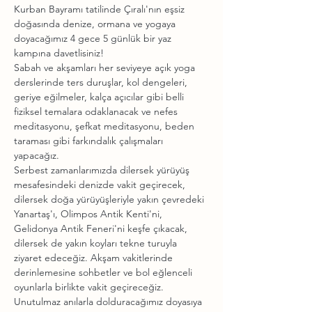
Kurban Bayramı tatilinde Çıralı'nın eşsiz 
doğasında denize, ormana ve yogaya 
doyacağımız 4 gece 5 günlük bir yaz 
kampına davetlisiniz!
Sabah ve akşamları her seviyeye açık yoga 
derslerinde ters duruşlar, kol dengeleri, 
geriye eğilmeler, kalça açıcılar gibi belli 
fiziksel temalara odaklanacak ve nefes 
meditasyonu, şefkat meditasyonu, beden 
taraması gibi farkındalık çalışmaları 
yapacağız.
Serbest zamanlarımızda dilersek yürüyüş 
mesafesindeki denizde vakit geçirecek, 
dilersek doğa yürüyüşleriyle yakın çevredeki 
Yanartaş'ı, Olimpos Antik Kenti'ni, 
Gelidonya Antik Feneri'ni keşfe çıkacak, 
dilersek de yakın koyları tekne turuyla 
ziyaret edeceğiz. Akşam vakitlerinde 
derinlemesine sohbetler ve bol eğlenceli 
oyunlarla birlikte vakit geçireceğiz.
Unutulmaz anılarla dolduracağımız doyasıya 