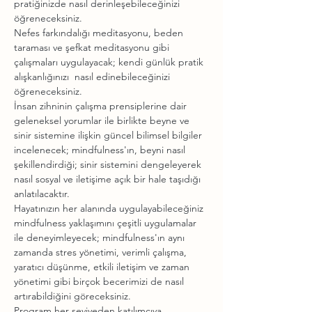
pratiğinizde nasıl derinleşebileceğinizi 
öğreneceksiniz.
Nefes farkındalığı meditasyonu, beden 
taraması ve şefkat meditasyonu gibi 
çalışmaları uygulayacak; kendi günlük pratik 
alışkanlığınızı  nasıl edinebileceğinizi 
öğreneceksiniz.
İnsan zihninin çalışma prensiplerine dair 
geleneksel yorumlar ile birlikte beyne ve 
sinir sistemine ilişkin güncel bilimsel bilgiler 
incelenecek; mindfulness'ın, beyni nasıl 
şekillendirdiği; sinir sistemini dengeleyerek 
nasıl sosyal ve iletişime açık bir hale taşıdığı 
anlatılacaktır.
Hayatınızın her alanında uygulayabileceğiniz 
mindfulness yaklaşımını çeşitli uygulamalar 
ile deneyimleyecek; mindfulness'ın aynı 
zamanda stres yönetimi, verimli çalışma, 
yaratıcı düşünme, etkili iletişim ve zaman 
yönetimi gibi birçok becerimizi de nasıl 
artırabildiğini göreceksiniz.
Program her seviyeden katılımcıya 