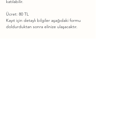
katılabilir.
Ücret: 80 TL
Kayıt için detaylı bilgiler aşağıdaki formu 
doldurduktan sonra elinize ulaşacaktır.
News and updates
on my newsletter!
Sign up
Contact
Instagram